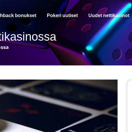
hback bonukset
Pokeri uutiset
Uudet nettikasinot
tikasinossa
ossa