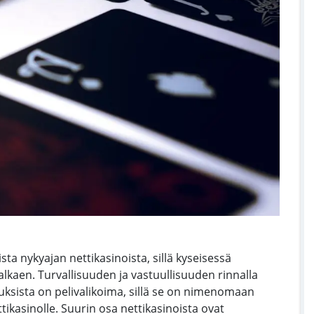
a nykyajan nettikasinoista, sillä kyseisessä
alkaen. Turvallisuuden ja vastuullisuuden rinnalla
uksista on pelivalikoima, sillä se on nimenomaan
ikasinolle. Suurin osa nettikasinoista ovat