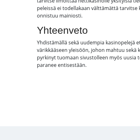
tarvitse ilmoittaa nettikasinolle yksityisiä 
peleissä ei todellakaan välttämättä tarvitse
onnistuu mainiosti.
Yhteenveto
Yhdistämällä sekä uudempia kasinopelejä e
värikkääseen yleisöön, johon mahtuu sekä ko
pyrkinyt tuomaan sivustolleen myös uusia t
paranee entisestään.