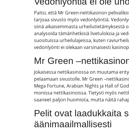
Vedonlyöntiä ei ole un
Paitsi, että Mr Green-nettikasinon pelivalikoi
tarjoaa sivusto myös vedonlyöntiä. Vedonlyö
siinä aikaisemmasta urheilutietämyksestä on 
analysoida tämänhetkisiä livetuloksia ja ve
suosituissa urheilulajeissa, kuten raviurheilu
vedonlyönti ei olekaan varsinaisesti kasinop
Mr Green –nettikasinon
Jokaisessa nettikasinossa on muutama erityi
pelaamaan sivustolle. Mr Green –nettikasi
Mega Fortune, Arabian Nights ja Hall of Gods
monissa nettikasinoissa. Tietysti myös netti
saaneet paljon huomiota, mutta näitä rahape
Pelit ovat laadukkaita s
äänimaailmallisesti