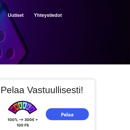
Uutiset
Yhteystiedot
Pelaa Vastuullisesti!
Pelaa
100% --> 300€ +
100 FS