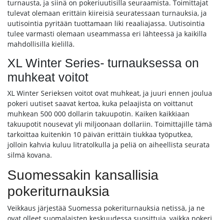
turnausta, ja siinä on pokeriuutisilla seuraamista. Toimittajat
tulevat olemaan erittäin kiireisiä seuratessaan turnauksia, ja
uutisointia pyritään tuottamaan liki reaaliajassa. Uutisointia
tulee varmasti olemaan useammassa eri lähteessä ja kaikilla
mahdollisilla kielillä.
XL Winter Series- turnauksessa on
muhkeat voitot
XL Winter Serieksen voitot ovat muhkeat, ja juuri ennen joulua
pokeri uutiset saavat kertoa, kuka pelaajista on voittanut
muhkean 500 000 dollarin takuupotin. Kaiken kaikkiaan
takuupotit nousevat yli miljoonaan dollariin. Toimittajille tämä
tarkoittaa kuitenkin 10 päivän erittäin tiukkaa työputkea,
jolloin kahvia kuluu litratolkulla ja peliä on aiheellista seurata
silmä kovana.
Suomessakin kansallisia
pokeriturnauksia
Veikkaus järjestää Suomessa pokeriturnauksia netissä, ja ne
ovat olleet suomalaisten keskuudessa suosittuja, vaikka pokeri