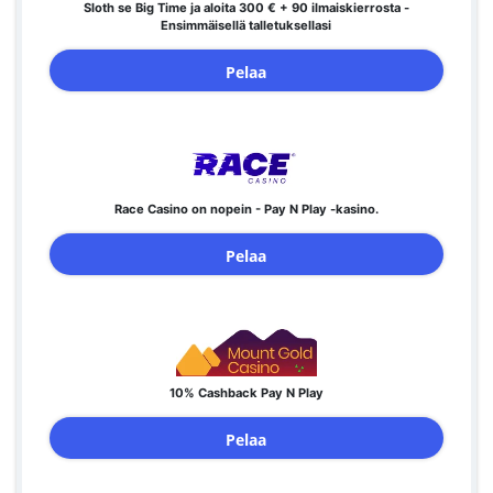
Sloth se Big Time ja aloita 300 € + 90 ilmaiskierrosta -
Ensimmäisellä talletuksellasi
Pelaa
Race Casino on nopein - Pay N Play -kasino.
Pelaa
10% Cashback Pay N Play
Pelaa