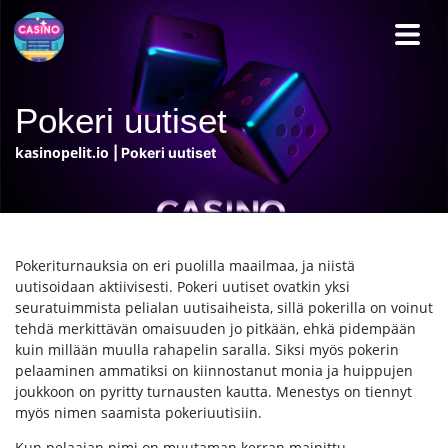
Pokeri uutiset
kasinopelit.io
|
Pokeri uutiset
Pokeriturnauksia on eri puolilla maailmaa, ja niistä
uutisoidaan aktiivisesti. Pokeri uutiset ovatkin yksi
seuratuimmista pelialan uutisaiheista, sillä pokerilla on voinut
tehdä merkittävän omaisuuden jo pitkään, ehkä pidempään
kuin millään muulla rahapelin saralla. Siksi myös pokerin
pelaaminen ammatiksi on kiinnostanut monia ja huippujen
joukkoon on pyritty turnausten kautta. Menestys on tiennyt
myös nimen saamista pokeriuutisiin.
Kun pelaajan nimi on muutaman kerran mainittu