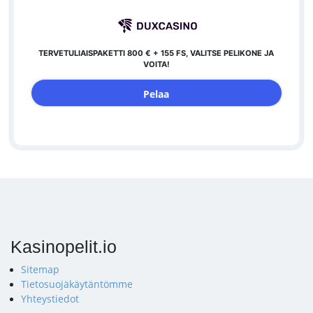
TERVETULIAISPAKETTI 800 € + 155 FS, VALITSE PELIKONE JA
VOITA!
Pelaa
Kasinopelit.io
Sitemap
Tietosuojäkäytäntömme
Yhteystiedot