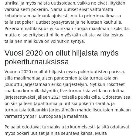
uhriksi, ja myös näistä uutisoidaan, vaikka ne eivät liitykään
varsinaisesti pokeriin. Nämä uutiset eivät välttämättä
kohahduta maailmanlaajuisesti, mutta pokerimaailmassa
tällaiset pokeri uutiset pysäyttävät ja ne luetaan kauhulla.
Pokeriammattilaisuus ei suinkaan suojaa maailman rikoksilta,
mutta ei se erityisesti niille myöskään altista, vaikka joskus
tällainen mielikuva on voinutkin syntyä.
Vuosi 2020 on ollut hiljaista myös
pokeriturnauksissa
Vuonna 2020 on ollut hiljaista myös pokeriuutisten parissa,
sillä maailmanlaajuisen pandemian takia turnauksia on
jouduttu järjestämään erikoisjärjestelyin. Nyt kun rokotteet
saadaan kunnolla käyntiin, live-turnauksia voidaan odottaa
järjestettäväksi jälleen 2021 toisella puoliskolla. Odotettavissa
on siis jälleen tapahtumia ja uutisia pokerin saralla, ja
turnauksia tullaankin järjestämään mahdollisuuksien mukaan
varmasti ympäri Eurooppaa ja maailmaa.
Pelaajat odottavat turnauksia jo kuumeisesti, ja sitä odottavat
myös pokeri uutiset ja niitä seuraava kansa. Muita