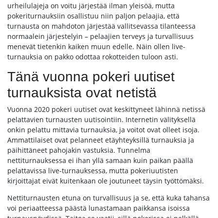
urheilulajeja on voitu järjestää ilman yleisöä, mutta
pokeriturnauksiin osallistuu niin paljon pelaajia, että
turnausta on mahdoton järjestää vallitsevassa tilanteessa
normaalein järjestelyin – pelaajien terveys ja turvallisuus
menevät tietenkin kaiken muun edelle. Näin ollen live-
turnauksia on pakko odottaa rokotteiden tuloon asti.
Tänä vuonna pokeri uutiset
turnauksista ovat netistä
Vuonna 2020 pokeri uutiset ovat keskittyneet lähinnä netissä
pelattavien turnausten uutisointiin. Internetin välityksellä
onkin pelattu mittavia turnauksia, ja voitot ovat olleet isoja.
Ammattilaiset ovat pelanneet etäyhteyksillä turnauksia ja
päihittäneet pahojakin vastuksia. Tunnelma
nettiturnauksessa ei ihan yllä samaan kuin paikan päällä
pelattavissa live-turnauksessa, mutta pokeriuutisten
kirjoittajat eivät kuitenkaan ole joutuneet täysin työttömäksi.
Nettiturnausten etuna on turvallisuus ja se, että kuka tahansa
voi periaatteessa päästä lunastamaan paikkansa isoissa