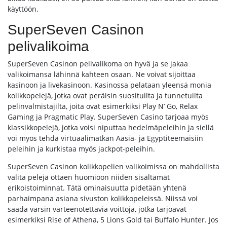
käyttöön.
SuperSeven Casinon
pelivalikoima
SuperSeven Casinon pelivalikoma on hyvä ja se jakaa
valikoimansa lähinnä kahteen osaan. Ne voivat sijoittaa
kasinoon ja livekasinoon. Kasinossa pelataan yleensä monia
kolikkopelejä, jotka ovat peräisin suosituilta ja tunnetuilta
pelinvalmistajilta, joita ovat esimerkiksi Play N’ Go, Relax
Gaming ja Pragmatic Play. SuperSeven Casino tarjoaa myös
klassikkopelejä, jotka voisi niputtaa hedelmäpeleihin ja siellä
voi myös tehdä virtuaalimatkan Aasia- ja Egyptiteemaisiin
peleihin ja kurkistaa myös jackpot-peleihin.
SuperSeven Casinon kolikkopelien valikoimissa on mahdollista
valita pelejä ottaen huomioon niiden sisältämät
erikoistoiminnat. Tätä ominaisuutta pidetään yhtenä
parhaimpana asiana sivuston kolikkopeleissä. Niissä voi
saada varsin varteenotettavia voittoja, jotka tarjoavat
esimerkiksi Rise of Athena, 5 Lions Gold tai Buffalo Hunter. Jos