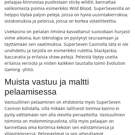
pelaajaa kiinnostaa puolestaan sticky wilditi, kannattaa
valikoimasta poimia esimerkiksi Wild Blood. SuperSevenillä on
helppo löytää paljon pelejä, joissa on hyviä uusintakierroksia,
ostobonuksia ja peleissä, joissa on korkea volatiliteettia.
Livekasino on pelialan ilmiönä kasvattanut suosiotaan hurjasti
viime aikoina, kun teknologia on pystynyt seuraamaan ja
täyttämään sen vaatimuksia. SuperSeven Casinolla tätä ei ole
unohdettu ja tarjolla on esimerkiksi rulettia, blackjackia,
baccaratia ja erilaisia show-pelejä. Peleistä löytyy useita
erilaisia versiota ja niiden kaikkien taustalla toimii Evolution
Gaming -yhtiö.
Muista vastuu ja maltti
pelaamisessa
Vastuullinen pelaaminen on ehdotonta myös SuperSeven
Casinon kohdalla, sillä mikään laillisesti toimiva kasino ei
pysty välttämään sen alla olevilta periaatteilta. Vastuullinen
toiminta on molemminpuolista, sillä myös pelaajan on
kannettava oma kortensa kekoon sen edistämisessä ja
ylläpitämisessä. Peliongelmat ja sen aiheuttamat