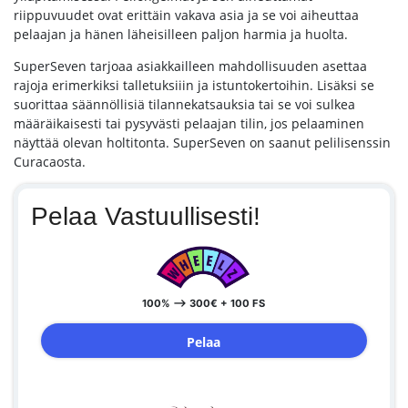
riippuvuudet ovat erittäin vakava asia ja se voi aiheuttaa
pelaajan ja hänen läheisilleen paljon harmia ja huolta.
SuperSeven tarjoaa asiakkailleen mahdollisuuden asettaa
rajoja erimerkiksi talletuksiiin ja istuntokertoihin. Lisäksi se
suorittaa säännöllisiä tilannekatsauksia tai se voi sulkea
määräikaisesti tai pysyvästi pelaajan tilin, jos pelaaminen
näyttää olevan holtitonta. SuperSeven on saanut pelilisenssin
Curacaosta.
Pelaa Vastuullisesti!
100% --> 300€ + 100 FS
Pelaa