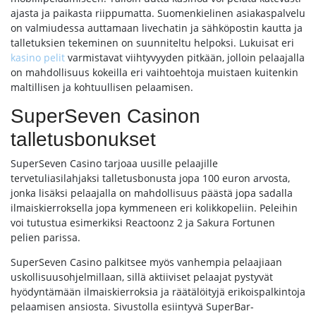
ajasta ja paikasta riippumatta. Suomenkielinen asiakaspalvelu
on valmiudessa auttamaan livechatin ja sähköpostin kautta ja
talletuksien tekeminen on suunniteltu helpoksi. Lukuisat eri
kasino pelit
varmistavat viihtyvyyden pitkään, jolloin pelaajalla
on mahdollisuus kokeilla eri vaihtoehtoja muistaen kuitenkin
maltillisen ja kohtuullisen pelaamisen.
SuperSeven Casinon
talletusbonukset
SuperSeven Casino tarjoaa uusille pelaajille
tervetuliasilahjaksi talletusbonusta jopa 100 euron arvosta,
jonka lisäksi pelaajalla on mahdollisuus päästä jopa sadalla
ilmaiskierroksella jopa kymmeneen eri kolikkopeliin. Peleihin
voi tutustua esimerkiksi Reactoonz 2 ja Sakura Fortunen
pelien parissa.
SuperSeven Casino palkitsee myös vanhempia pelaajiaan
uskollisuusohjelmillaan, sillä aktiiviset pelaajat pystyvät
hyödyntämään ilmaiskierroksia ja räätälöityjä erikoispalkintoja
pelaamisen ansiosta. Sivustolla esiintyvä SuperBar-