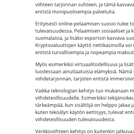
viihteen tarjonnan suhteen, ja tämä kasvav
entistä monipuolisempia palveluita.
Erityisesti online-pelaamisen suosio tulee
tulevaisuudessa. Pelaamisen sosiaaliset ja k
suomalaisia, ja lisäksi esportsin kasvava su
Kryptovaluuttojen käyttö nettikasinoilla vo
entistä turvallisempia ja nopeampia maksut
Myös esimerkiksi virtuaalitodellisuus ja lisä
luodessaan ainutlaatuisia elämyksiä. Nämä t
viihdetarjonnan, tarjoten entistä immersiiv
Vaikka teknologian kehitys tuo mukanaan m
viihdeteollisuudelle. Esimerkiksi tekijänoik
tärkeämpää, kun sisältöjä on helppo jakaa ja
kuten tekoälyn käytön eettisyys, tulevat ent
viihdeteollisuuden tulevaisuudesta.
Verkkoviihteen kehitys on kuitenkin jatkuvaa