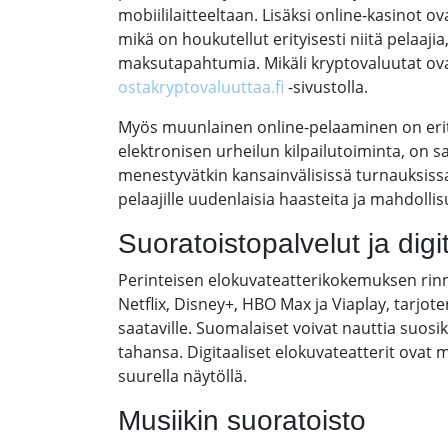
mobiililaitteeltaan. Lisäksi online-kasinot
mikä on houkutellut erityisesti niitä pelaaj
maksutapahtumia. Mikäli kryptovaluutat ovat 
ostakryptovaluuttaa.fi
-sivustolla.
Myös muunlainen online-pelaaminen on erity
elektronisen urheilun kilpailutoiminta, on s
menestyvätkin kansainvälisissä turnauksissa 
pelaajille uudenlaisia haasteita ja mahdollisu
Suoratoistopalvelut ja digi
Perinteisen elokuvateatterikokemuksen rinn
Netflix, Disney+, HBO Max ja Viaplay, tarjot
saataville. Suomalaiset voivat nauttia suosi
tahansa. Digitaaliset elokuvateatterit ovat 
suurella näytöllä.
Musiikin suoratoisto