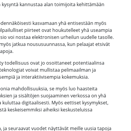
a kysyntä kannustaa alan toimijoita kehittämään
 todennäköisesti kasvamaan yhä entisestään myös
ilpailulliset piirteet ovat houkutelleet yhä useampia
osio voi nostaa elektronisen urheilun uudelle tasolle.
i myös jatkua noususuunnassa, kun pelaajat etsivät
apoja.
tty todellisuus ovat jo osoittaneet potentiaalinsa
eknologiat voivat mullistaa pelimaailman ja
isempiä ja interaktiivisempia kokemuksia.
onia mahdollisuuksia, se myös luo haasteita
euksien ja sisältöjen suojaaminen verkossa on yhä
 kuluttaa digitaalisesti. Myös eettiset kysymykset,
istä keskeisemmiksi aiheiksi keskusteluissa
, ja seuraavat vuodet näyttävät meille uusia tapoja