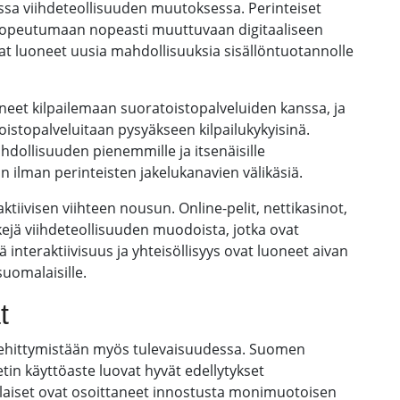
lissa viihdeteollisuuden muutoksessa. Perinteiset
t sopeutumaan nopeasti muuttuvaan digitaaliseen
vat luoneet uusia mahdollisuuksia sisällöntuotannolle
tuneet kilpailemaan suoratoistopalveluiden kanssa, ja
istopalveluitaan pysyäkseen kilpailukykyisinä.
dollisuuden pienemmille ja itsenäisille
an ilman perinteisten jakelukanavien välikäsiä.
ktiivisen viihteen nousun. Online-pelit, nettikasinot,
kejä viihdeteollisuuden muodoista, jotka ovat
nteraktiivisuus ja yhteisöllisyys ovat luoneet aivan
suomalaisille.
t
kehittymistään myös tulevaisuudessa. Suomen
etin käyttöaste luovat hyvät edellytykset
laiset ovat osoittaneet innostusta monimuotoisen