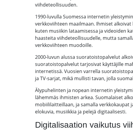
viihdeteollisuuden.
1990-luvulla Suomessa internetin yleistym
verkkoviihteen maailmaan. Ihmiset alkoivat
kuten musiikin lataamisessa ja videoiden kat
haasteita viihdeteollisuudelle, mutta samalla 
verkkoviihteen muodoille.
2000-luvun alussa suoratoistopalvelut alkoiv
suoratoistopalvelut tarjosivat käyttäjille 
internetissä. Vuosien varrella suoratoistop
ja TV-sarjat, mikä mullisti tavan, jolla suomal
Älypuhelinten ja nopean internetin yleistymi
lähemmäs ihmisten arkea. Suomalaiset alko
mobiililaitteillaan, ja samalla verkkokaupat
elokuvia, musiikkia ja pelejä digitaalisesti.
Digitalisaation vaikutus vi