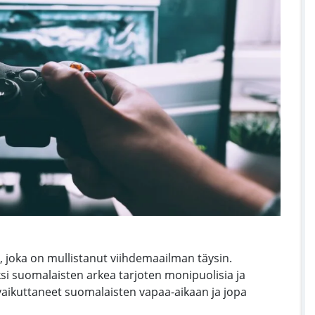
 joka on mullistanut viihdemaailman täysin.
si suomalaisten arkea tarjoten monipuolisia ja
vaikuttaneet suomalaisten vapaa-aikaan ja jopa